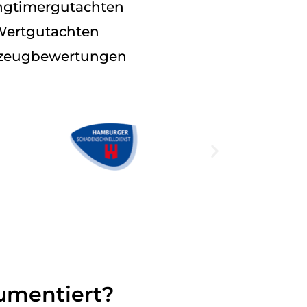
gtimergutachten
ertgutachten
zeugbewertungen
umentiert?